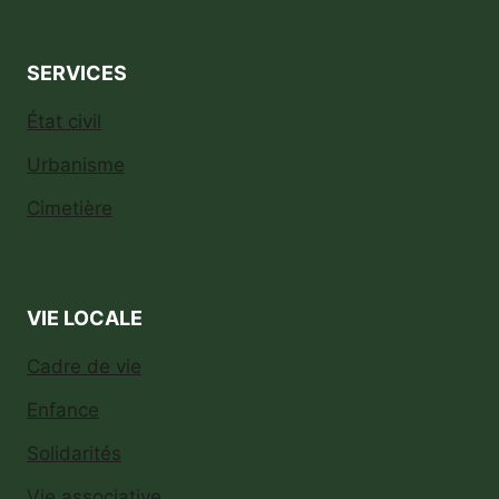
SERVICES
État civil
Urbanisme
Cimetière
VIE LOCALE
Cadre de vie
Enfance
Solidarités
Vie associative