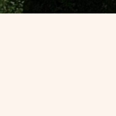
Les tarifs du cimetière de
Fourneville
Concession trentenaire :
350 €
Concession cinquantenaire :
600 €
Cavurne trentenaire :
100 €
Cavurne cinquantenaire :
140 €