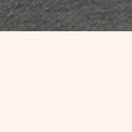
Identité & voyage
CNI ET PASSEPORT
Effectuer une prédemande en
ligne, puis prenez rendez-vous
dans une mairie équipée d’une
station biométrique (comme
Honfleur, Pont-l’Évêque ou
Lisieux).