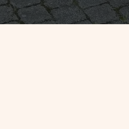
Chemin de l'Église,
14600 Fourneville
02 31 89 27 19
MA COMMUNE