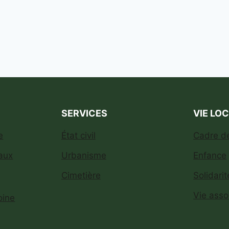
SERVICES
VIE LO
e
État civil
Cadre de
aux
Urbanisme
Enfance
Cimetière
Solidarit
Vie asso
oine