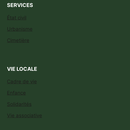
SERVICES
État civil
Urbanisme
Cimetière
VIE LOCALE
Cadre de vie
Enfance
Solidarités
Vie associative