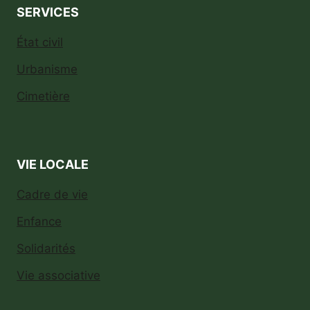
SERVICES
État civil
Urbanisme
Cimetière
VIE LOCALE
Cadre de vie
Enfance
Solidarités
Vie associative