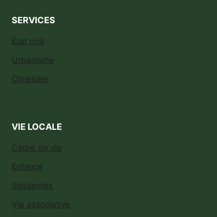
SERVICES
État civil
Urbanisme
Cimetière
VIE LOCALE
Cadre de vie
Enfance
Solidarités
Vie associative