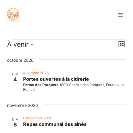
Aller
au
contenu
ÉVÈNEMENTS
À venir
Nav
Nav
Liste
Sélectionnez
de
par
octobre 2026
une
vu
date.
con
4 octobre 2026
DIM
Év
Portes ouvertes à la cidrerie
4
Ferme des Parquets
1800 Chemin des Parquets, Fourneville,
France
novembre 2026
8 novembre 2026
DIM
Repas communal des aînés
8